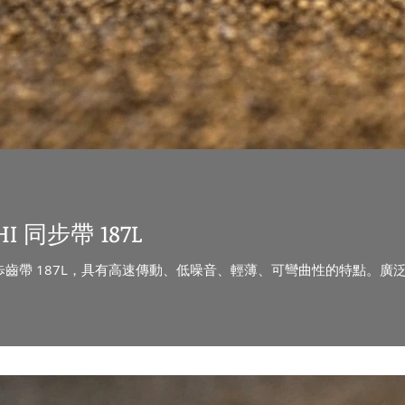
I 同步帶 187L
率的同歩齒帶 187L，具有高速傳動、低噪音、輕薄、可彎曲性的特點