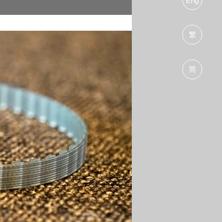
Eng
繁
简