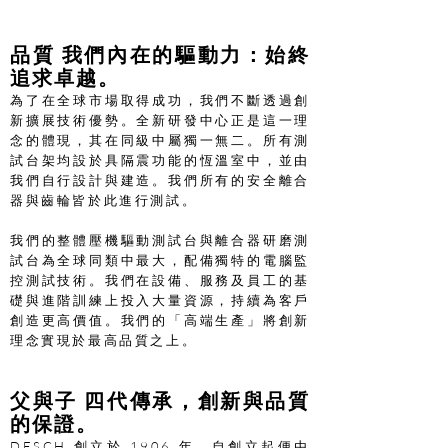
品質 我們內在的驅動力：始終
追求卓越。
為了在全球市場取得成功，我們不斷透過創
新擴展技術優勢。全新研發中心正是這一理
念的體現，其在同級中屬獨一無二。所有測
試台架均設於具隔震功能的恆溫室中，並由
我們自行設計與建造。我們所有的安全離合
器與齒輪皆於此進行測試。
我們的整體壓機驅動測試台與離合器研磨測
試台為全球同類中最大，配備獨特的電腦監
控測試技術。我們在設備、服務及員工的基
礎與進階訓練上投入大量資源，持續為客戶
創造更高價值。我們的「高端生產」將創新
理念實現於最高品質之上。
父與子 四代傳承，創新與品質
的保證。
DESCH 創立於 1906 年，自創立起便由